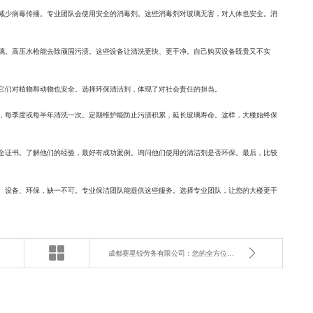
减少病毒传播。专业团队会使用安全的消毒剂。这些消毒剂对玻璃无害，对人体也安全。消
璃。高压水枪能去除顽固污渍。这些设备让清洗更快、更干净。自己购买设备既贵又不实
它们对植物和动物也安全。选择环保清洁剂，体现了对社会责任的担当。
，每季度或每半年清洗一次。定期维护能防止污渍积累，延长玻璃寿命。这样，大楼始终保
全证书。了解他们的经验，最好有成功案例。询问他们使用的清洁剂是否环保。最后，比较
、设备、环保，缺一不可。专业保洁团队能提供这些服务。选择专业团队，让您的大楼更干
成都赛星锐劳务有限公司：您的全方位工程管理与劳务解决方案